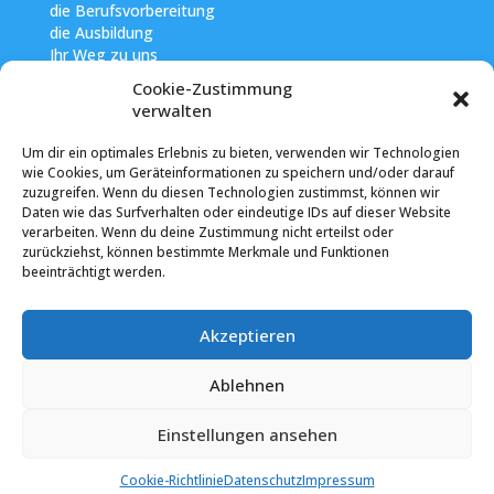
die Berufsvorbereitung
die Ausbildung
Ihr Weg zu uns
Cookie-Zustimmung
verwalten
Um dir ein optimales Erlebnis zu bieten, verwenden wir Technologien
RECHTLICHES
wie Cookies, um Geräteinformationen zu speichern und/oder darauf
Impressum
zuzugreifen. Wenn du diesen Technologien zustimmst, können wir
Datenschutzerklärung
Daten wie das Surfverhalten oder eindeutige IDs auf dieser Website
Cookie-Richtlinie
verarbeiten. Wenn du deine Zustimmung nicht erteilst oder
zurückziehst, können bestimmte Merkmale und Funktionen
beeinträchtigt werden.
SONSTIGES
Nachschreibetermine
Akzeptieren
Unser Förderverein
Schulsozialarbeit
NEWS
Ablehnen
Einstellungen ansehen
Cookie-Richtlinie
Datenschutz
Impressum