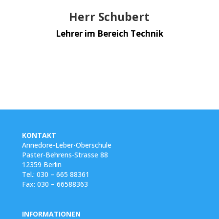
Herr Schubert
Lehrer im Bereich Technik
KONTAKT
Annedore-Leber-Oberschule
Paster-Behrens-Strasse 88
12359 Berlin
Tel.:
030 – 665 88361
Fax:
030 – 66588363
INFORMATIONEN