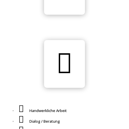


Handwerkliche Arbeit

Dialog / Beratung