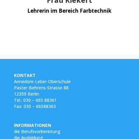
Lehrerin im Bereich Farbtechnik
KONTAKT
Annedore-Leber-Oberschule
Paster-Behrens-Strasse 88
12359 Berlin
Tel.:
030 – 665 88361
Fax:
030 – 66588363
INFORMATIONEN
die Berufsvorbereitung
die Ausbildung