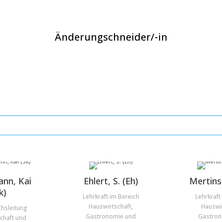
Änderungschneider/-in
nn, Kai
Ehlert, S. (Eh)
Mertins
k)
Lehrkraft im Bereich
Lehrkraft
Hauswirtschaft,
Hauswir
chsleitung
Gastronomie und
Gastron
chaft und