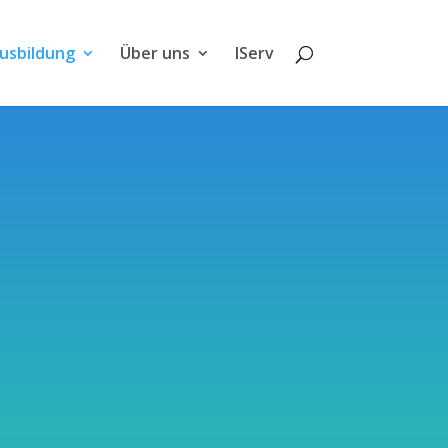
usbildung
Über uns
IServ