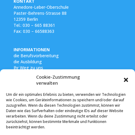
KONTAKT
Annedore-Leber-Oberschule
Paster-Behrens-Strasse 88
12359 Berlin
Tel.:
030 – 665 88361
Fax:
030 – 66588363
INFORMATIONEN
die Berufsvorbereitung
die Ausbildung
Ihr Weg zu uns
Cookie-Zustimmung
verwalten
Um dir ein optimales Erlebnis zu bieten, verwenden wir Technologien
RECHTLICHES
wie Cookies, um Geräteinformationen zu speichern und/oder darauf
Impressum
zuzugreifen. Wenn du diesen Technologien zustimmst, können wir
Datenschutzerklärung
Daten wie das Surfverhalten oder eindeutige IDs auf dieser Website
Cookie-Richtlinie
verarbeiten. Wenn du deine Zustimmung nicht erteilst oder
zurückziehst, können bestimmte Merkmale und Funktionen
beeinträchtigt werden.
SONSTIGES